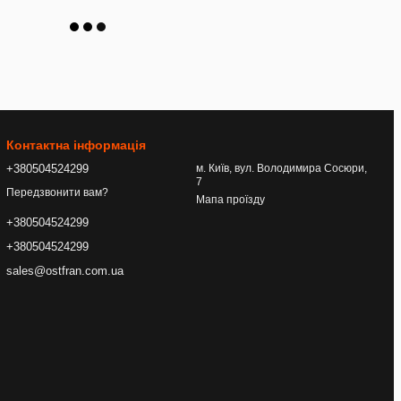
Контактна інформація
+380504524299
м. Київ, вул. Володимира Сосюри,
7
Передзвонити вам?
Мапа проїзду
+380504524299
+380504524299
sales@ostfran.com.ua