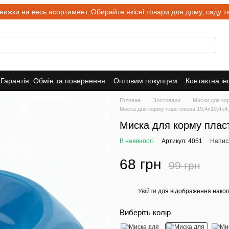
и на весь асортимент. Обирайте якісні товари для дому, саду та 
Гарантія. Обмін та повернення
Оптовим покупцям
Контактна і
Головна
Зоотовари
Миски для ко
Миска для корму пластикова 19,4x19,4x4,7
Миска для корму пласти
В наявності
Артикул: 4051
Написа
68 грн
99 грн
Увійти
для відображення накоп
%
Виберіть колір