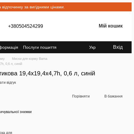
відпочинку за вигідними цінами.
Мій кошик
+380504524299
Вхід
нформація
Послуги пошиття
Укр
рму
Миски для корму Bama
h, 0,6 л, синій
кова 19,4x19,4x4,7h, 0,6 л, синій
ти відгук
Порівняти
В бажання
ичувальної знижки