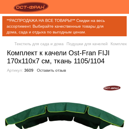
**РАСПРОДАЖА НА ВСЕ ТОВАРЫ!** Скидки на весь
ассортимент. Выбирайте качественные товары для
дома, сада и отдыха по выгодным ценам.
Текстиль для сада и дома
Подушки для качелей
Комплект 
Комплект к качели Ost-Fran FIJI
170x110x7 см, ткань 1105/1104
Артикул:
3609
Оставить отзыв