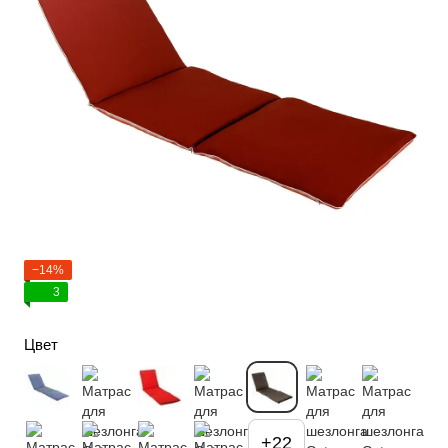
−14%
3
Цвет
+22