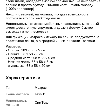
свойствами, обладает высокой прочностью, не выгорает на 
солнце и проста в уходе. Нижняя часть - ткань габардин 
(100% полиэстер). 
Чехол - съемный, на молнии, что дает возможность 
постирать его при необходимости. 
Наполнитель - симтекс, мебельный наполнитель, который 
имеет достаточную упругость и держит форму, быстро 
высыхает и не плесневеет.
Для фиксации матраса к лежаку на спинке предусмотрена 
эластичная лента, а в средней и нижней части - завязки.
Размеры: 
- Общие: 189 х 58 х 5 см.
- Спинка: 68 х 58 х 5 см.
- Средняя часть: 58 х 58 х 5 см.
- Нижняя часть: 63 х 58 х 5 см.
- в упаковке: 68 х 58 х 20 см.
Характеристики
Тип
Матрас
Ткань матраса
Texsilk
Наполнитель
СимТекс
матраса