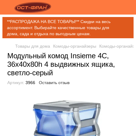
**РАСПРОДАЖА НА ВСЕ ТОВАРЫ!** Скидки на весь
ассортимент. Выбирайте качественные товары для
дома, сада и отдыха по выгодным ценам.
Товары для дома
Комоды-органайзеры
Комоды-органайз
Модульный комод Insieme 4C,
36x40x80h 4 выдвижных ящика,
светло-серый
Артикул:
3966
Оставить отзыв