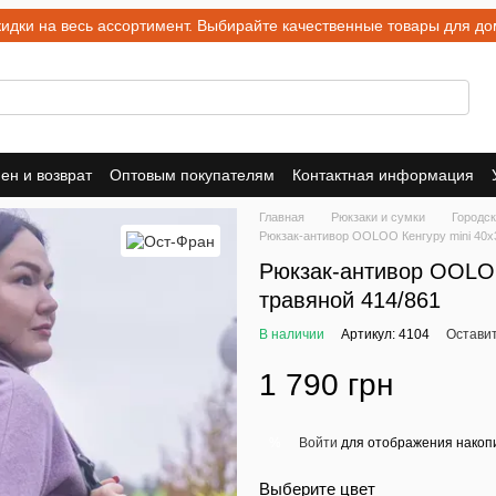
ки на весь ассортимент. Выбирайте качественные товары для дом
ен и возврат
Оптовым покупателям
Контактная информация
Главная
Рюкзаки и сумки
Городск
Рюкзак-антивор OOLOO Кенгуру mini 40x
Рюкзак-антивор OOLOO
травяной 414/861
В наличии
Артикул: 4104
Оставит
1 790 грн
Войти
для отображения накопи
%
Выберите цвет