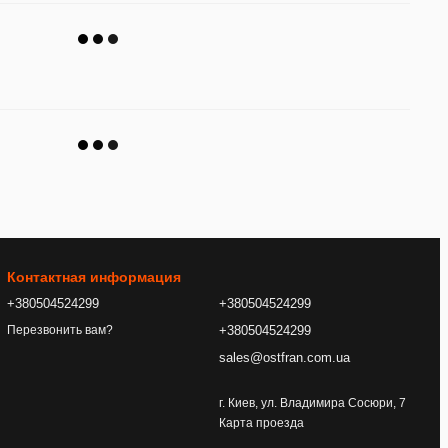
Контактная информация
+380504524299
+380504524299
+380504524299
Перезвонить вам?
sales@ostfran.com.ua
г. Киев, ул. Владимира Сосюри, 7
Карта проезда