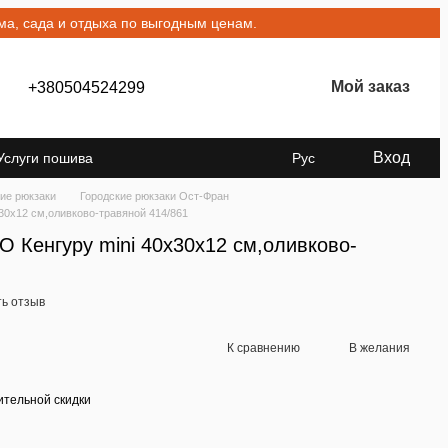
а, сада и отдыха по выгодным ценам.
Мой заказ
+380504524299
Вход
Услуги пошива
Рус
ие рюкзаки
Городские рюкзаки Ост-Фран
30x12 см,оливково-травяной 414/861
 Кенгуру mini 40x30x12 см,оливково-
ь отзыв
К сравнению
В желания
тельной скидки