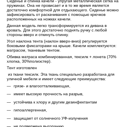
Сиденье и спинка качели - упругая металлическая сетка на 
пружинах. Она не провисает и в то же время является 
достаточно комфортной для отдыхающего. Сиденье можно 
зафиксировать от раскачивания с помощью крючков 
расположенных на ножках качели. 
Данная модель легко трансформируется из дивана в 
кровать. Для этого достаточно поднять ручку с любой 
стороны вверх и откинуть спинку. 
Угол наклона тента (наклон вверх-вниз) регулируется 
боковыми фиксаторами на крыше. Качели комплектуются: 
матрасом, тканевым тентом.
Обивка матраса комбинированная, тексилк + лонета (70% 
хлопка, 30%полиэстер).
Тент изготовлен
 из ткани тексилк. Эта ткань специально разработана для 
уличной мебели и имеет следующие преимущества:
грязе- и влагоотталкивающая,
имеет высокую прочность на разрыв,
устойчива к хлору и другим дезинфектантам
гипоаллергенная,
защищает от солнечного УФ-излучения
не подвержена выгоранию