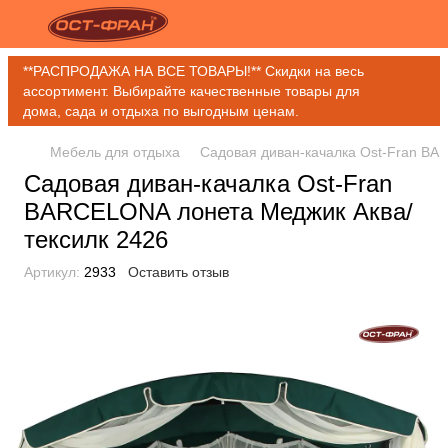
**РАСПРОДАЖА НА ВСЕ ТОВАРЫ!** Скидки на весь
ассортимент. Выбирайте качественные товары для
дома, сада и отдыха по выгодным ценам.
Мебель для отдыха
Садовая диван-качалка Ost-Fran BA
Садовая диван-качалка Ost-Fran
BARCELONA лонета Меджик Аква/
тексилк 2426
Артикул:
2933
Оставить отзыв