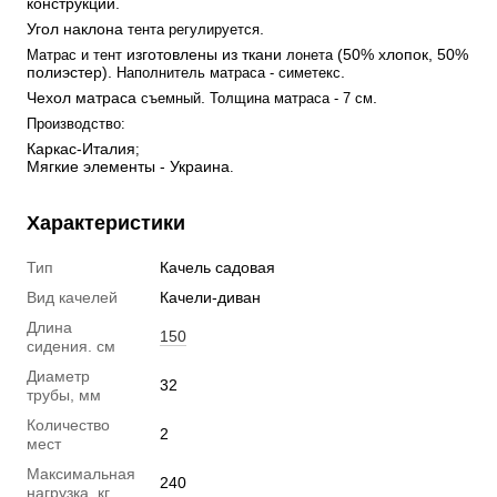
конструкции.
Угол наклона 
.
тента регулируется
 изготовлены из ткани 
 (50% хлопок, 50% 
Матрас и тент
лонета
полиэстер). 
.
Наполнитель матраса - симетекс
Чехол матраса 
. 
.
съемный
Толщина матраса - 7 см
Производство:
Каркас-Италия
;
Мягкие элементы - Украина
.
Характеристики
Тип
Качель садовая
Вид качелей
Качели-диван
Длина
150
сидения. см
Диаметр
32
трубы, мм
Количество
2
мест
Максимальная
240
нагрузка, кг