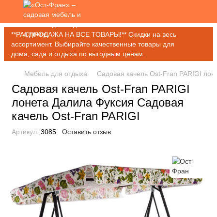
**РАСПРОДАЖА НА ВСЕ ТОВАРЫ!** Скидки на весь
ассортимент. Выбирайте качественные товары для
дома, сада и отдыха по выгодным ценам.
Мебель для отдыха
Садовая качель Ost-Fran PARIGI лон
Садовая качель Ost-Fran PARIGI
лонета Далила Фуксия Садовая
качель Ost-Fran PARIGI
Артикул:
3085
Оставить отзыв