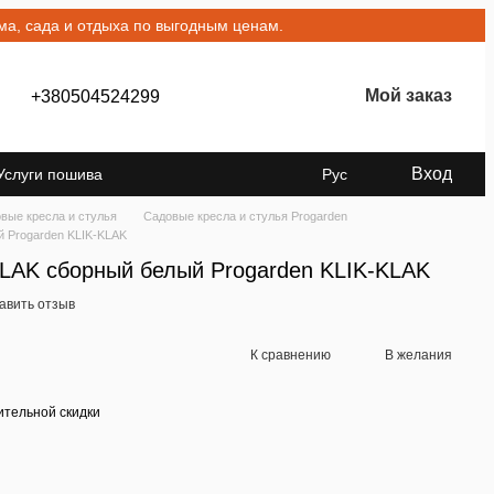
а, сада и отдыха по выгодным ценам.
Мой заказ
+380504524299
Вход
Услуги пошива
Рус
вые кресла и стулья
Садовые кресла и стулья Progarden
й Progarden KLIK-KLAK
KLAK сборный белый Progarden KLIK-KLAK
авить отзыв
К сравнению
В желания
тельной скидки