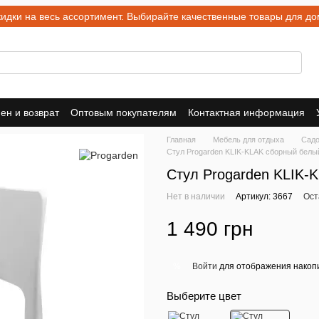
ки на весь ассортимент. Выбирайте качественные товары для дом
ен и возврат
Оптовым покупателям
Контактная информация
Главная
Мебель для отдыха
Садо
Стул Progarden KLIK-KLAK сборный белы
Стул Progarden KLIK-
Нет в наличии
Артикул: 3667
Ост
1 490 грн
Войти
для отображения накопи
%
Выберите цвет