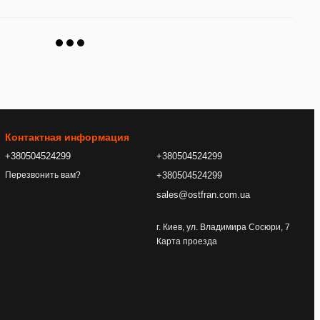
Контактная информация
+380504524299
+380504524299
+380504524299
Перезвонить вам?
sales@ostfran.com.ua
г. Киев, ул. Владимира Сосюри, 7
Карта проезда