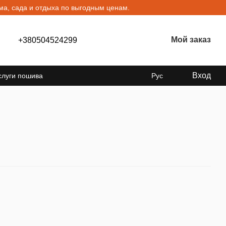
а, сада и отдыха по выгодным ценам.
Мой заказ
+380504524299
Вход
слуги пошива
Рус