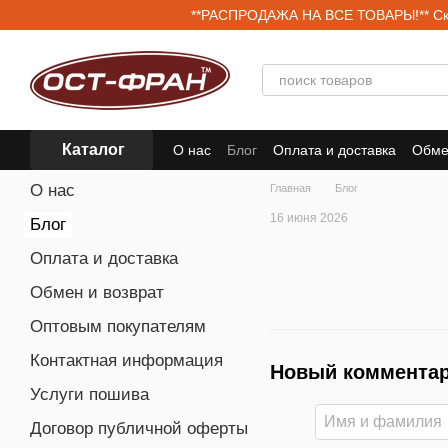
Перейти к основному контенту
**РАСПРОДАЖА НА ВСЕ ТОВАРЫ!** Скид
Каталог
О нас
Блог
Оплата и доставка
Обме
Договор публичной оферты
О нас
Главная
Блог
16 июня 2026
Блог
Оплата и доставка
Обмен и возврат
Оптовым покупателям
Контактная информация
Новый коммента
Услуги пошива
Договор публичной оферты