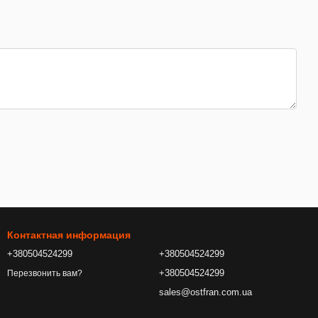
Контактная информация
+380504524299
+380504524299
+380504524299
Перезвонить вам?
sales@ostfran.com.ua