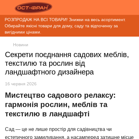
РОЗПРОДАЖ НА ВСІ ТОВАРИ! Знижки на весь асортимент.
Обирайте якісні товари для дому, саду та відпочинку за
вигідними цінами.
Новини
Секрети поєднання садових меблів,
текстилю та рослин від
ландшафтного дизайнера
16 червня 2026
Мистецтво садового релаксу:
гармонія рослин, меблів та
текстилю в ландшафті
Сад — це не лише простір для садівництва чи
естетичного замилування, а насамперед затишне місце