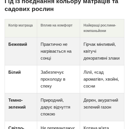
Гід із поєднання кольору матраців та
садових рослин
Колір матраца
Вплив на комфорт
Найкращі рослини-
компаньйони
Бежевий
Практично не
Гірчак мінливий,
нагрівається на
квітучі
сонці
декоративні злаки
Білий
Забезпечує
Лілії, «сад
прохолоду в
ароматів», хвойні,
спеку
сосни
Темно-
Природний,
Дерен, акуратний
зелений
дарує відчуття
зелений газон
спокою
Світло-
Не перевантажує
Котяча м’ята,