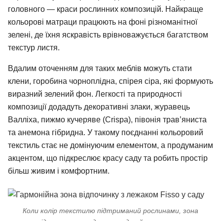
головного — краси рослинних композицій. Найкраще
кольорові матраци працюють на фоні різноманітної
зелені, де їхня яскравість врівноважується багатством
текстур листя.
Вдалим оточенням для таких меблів можуть стати
клени, горобина чорноплідна, спірея сіра, які формують
виразний зелений фон. Легкості та природності
композиції додадуть декоративні злаки, журавець
Валліха, пижмо кучеряве (Crispa), півонія трав’яниста
та анемона гібридна. У такому поєднанні кольоровий
текстиль стає не домінуючим елементом, а продуманим
акцентом, що підкреслює красу саду та робить простір
більш живим і комфортним.
Коли колір текстилю підтриманий рослинами, зона