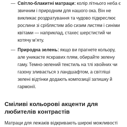
Світло-блакитні матраци:
колір літнього неба є
звичним і природним для нашого ока. Він не
викликає роздратування та чудово підкреслює
рослини зі сріблястим або сизим листям і синіми
квітами — наприклад, стахес шерстистий чи
котячу м’яту.
Природна зелень:
якщо ви прагнете кольору,
але уникаєте яскравих плям, обирайте зелену
гаму. Темно-зелений текстиль на тлі хвойних чи
газону зливається з ландшафтом, а світліші
зелені відтінки додають композиції затишку й
гармонії.
Сміливі кольорові акценти для
любителів контрастів
Матраци для лежаків відкривають широкі можливості