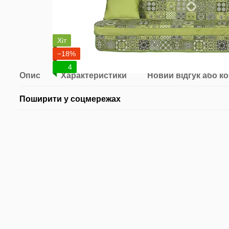
Хіт
−18%
4
Опис
Характеристики
Новий відгук або к
Поширити у соцмережах