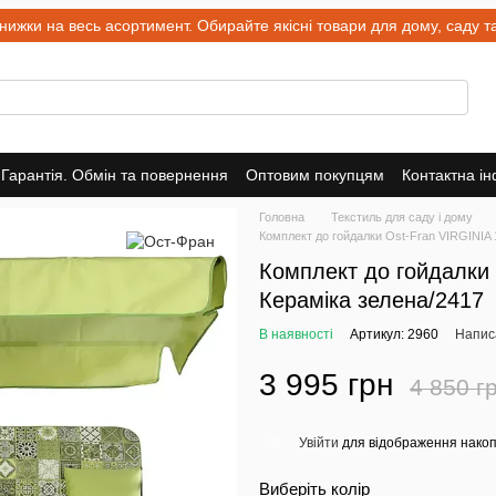
и на весь асортимент. Обирайте якісні товари для дому, саду та 
Гарантія. Обмін та повернення
Оптовим покупцям
Контактна і
Головна
Текстиль для саду і дому
Комплект до гойдалки Ost-Fran VIRGINIA 
Комплект до гойдалки 
Кераміка зелена/2417
В наявності
Артикул: 2960
Написа
3 995 грн
4 850 г
Увійти
для відображення накоп
%
Виберіть колір