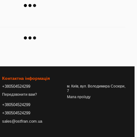
Контактна інформація
+380504524299
м. Київ, вул. Володимира Сосюри,
7
Передзвонити вам?
Мапа проїзду
+380504524299
+380504524299
sales@ostfran.com.ua