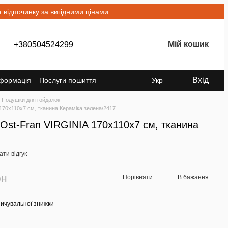
відпочинку за вигідними цінами.
Мій кошик
+380504524299
Вхід
нформація
Послуги пошиття
Укр
Подушки для гойдалок
170x110x7 см, тканина Кераміка зелена/2417
Ost-Fran VIRGINIA 170x110x7 см, тканина
ти відгук
рн
Порівняти
В бажання
ичувальної знижки