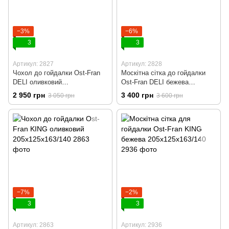
−3%
−6%
3
3
Артикул: 2827
Артикул: 2828
Чохол до гойдалки Ost-Fran
Москітна сітка до гойдалки
DELI оливковий
Ost-Fran DELI бежева
220x120x162/134
220х120х162/134
2 950 грн
3 400 грн
3 050 грн
3 600 грн
−7%
−2%
3
3
Артикул: 2863
Артикул: 2936