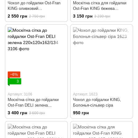
Чохол до гойдалки Ost-Fran
Москітна сітка для гойдалки
KING оливковий
Ost-Fran KING бежева
205х125х163/140
205х125х163/140
2 550 грн
3 150 грн
2 750 грн
3 230 грн
−6%
3
Артикул: 3106
Артикул: 1623
Москітна сітка до гойдалки
Чохол до гойдалки KING,
Ost-Fran DELI зелена
Болонья-сільвер cіра
220х120х162/134
3 400 грн
950 грн
3 600 грн