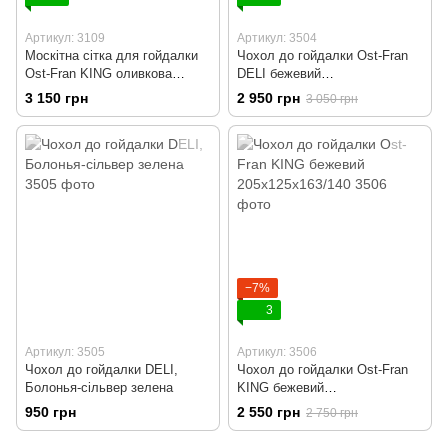
Артикул: 3109
Артикул: 3504
Москітна сітка для гойдалки
Чохол до гойдалки Ost-Fran
Ost-Fran KING оливкова
DELI бежевий
205х125х163/140
220x120x162/134
3 150 грн
2 950 грн
3 050 грн
−7%
3
Артикул: 3505
Артикул: 3506
Чохол до гойдалки DELI,
Чохол до гойдалки Ost-Fran
Болонья-сільвер зелена
KING бежевий
205х125х163/140
950 грн
2 550 грн
2 750 грн