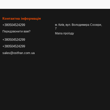
Контактна інформація
+380504524299
м. Київ, вул. Володимира Сосюри,
7
Передзвонити вам?
Мапа проїзду
+380504524299
+380504524299
sales@ostfran.com.ua