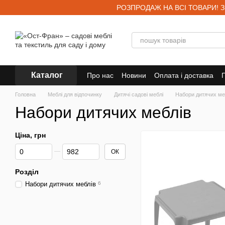
Перейти до основного контенту
РОЗПРОДАЖ НА ВСІ ТОВАРИ! Знижк
Каталог
Про нас
Новини
Оплата і доставка
Договір публічної оферти
Головна
Меблі для відпочинку
Дитячі садові меблі
Набори дитячих ме
Набори дитячих меблів
Ціна, грн
Від Ціна, грн
До Ціна, грн
ОК
Розділ
Набори дитячих меблів
6