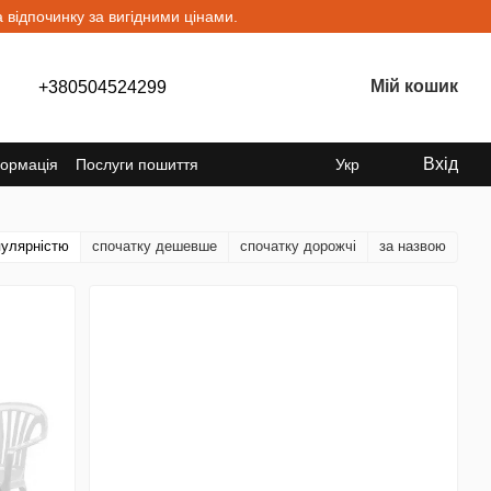
відпочинку за вигідними цінами.
Мій кошик
+380504524299
Вхід
формація
Послуги пошиття
Укр
пулярністю
спочатку дешевше
спочатку дорожчі
за назвою