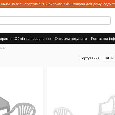
и на весь асортимент. Обирайте якісні товари для дому, саду та 
Гарантія. Обмін та повернення
Оптовим покупцям
Контактна ін
блів
за по
Сортування: