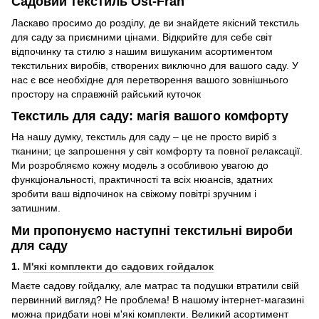
Садовий текстиль Ost-Fran
Ласкаво просимо до розділу, де ви знайдете якісний текстиль
для саду за приємними цінами. Відкрийте для себе світ
відпочинку та стилю з нашим вишуканим асортиментом
текстильних виробів, створених виключно для вашого саду. У
нас є все необхідне для перетворення вашого зовнішнього
простору на справжній райський куточок
Текстиль для саду: магія вашого комфорту
На нашу думку, текстиль для саду – це не просто виріб з
тканини; це запрошення у світ комфорту та повної релаксації.
Ми розробляємо кожну модель з особливою увагою до
функціональності, практичності та всіх нюансів, здатних
зробити ваш відпочинок на свіжому повітрі зручним і
затишним.
Ми пропонуємо наступні текстильні вироби
для саду
1.
М'які комплекти до садових гойдалок
Маєте садову гойдалку, але матрас та подушки втратили свій
первинний вигляд? Не проблема! В нашому інтернет-магазині
можна придбати нові м'які комплекти. Великий асортимент