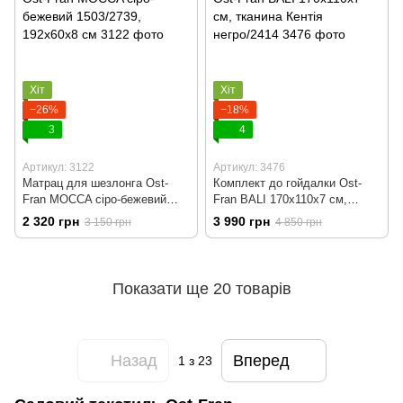
Хіт
Хіт
−26%
−18%
3
4
Артикул: 3122
Артикул: 3476
Матрац для шезлонга Ost-
Комплект до гойдалки Ost-
Fran MOCCA сіро-бежевий
Fran BALI 170x110x7 см,
1503/2739, 192x60x8 см
тканина Кентія негро/2414
2 320 грн
3 990 грн
3 150 грн
4 850 грн
Показати ще 20 товарів
Назад
Вперед
1
з 23