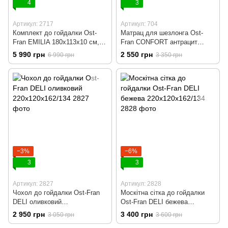
4
3
Артикул: 2717
Артикул: 704
Комплект до гойдалки Ost-
Матрац для шезлонга Ost-
Fran EMILIA 180x113x10 см,
Fran CONFORT антрацит
тканина1059/2737
2700, 196x60x8 см
5 990 грн
2 550 грн
6 990 грн
3 350 грн
−3%
−6%
3
3
Артикул: 2827
Артикул: 2828
Чохол до гойдалки Ost-Fran
Москітна сітка до гойдалки
DELI оливковий
Ost-Fran DELI бежева
220x120x162/134
220х120х162/134
2 950 грн
3 400 грн
3 050 грн
3 600 грн