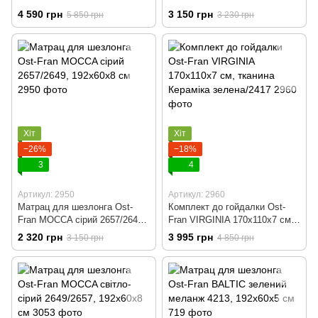
тканина 8510/8503
205х125х163/140
4 590 грн
3 150 грн
5 850 грн
3 230 грн
Хіт
Хіт
−26%
−18%
3
4
Артикул: 2950
Артикул: 2960
Матрац для шезлонга Ost-
Комплект до гойдалки Ost-
Fran MOCCA сірий 2657/2649,
Fran VIRGINIA 170x110x7 см,
192x60x8 см
тканина Кераміка зелена/2417
2 320 грн
3 995 грн
3 150 грн
4 850 грн