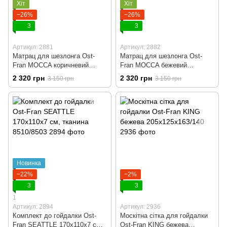
Хіт
Хіт
−26%
−26%
3
3
Артикул: 2881
Артикул: 2882
Матрац для шезлонга Ost-
Матрац для шезлонга Ost-
Fran MOCCA коричневий
Fran MOCCA бежевий
2230/2733, 192x60x8 см
2733/2230, 192x60x8 см
2 320 грн
2 320 грн
3 150 грн
3 150 грн
Новинка
−22%
−2%
3
3
1
Артикул: 2894
Артикул: 2936
Комплект до гойдалки Ost-
Москітна сітка для гойдалки
Fran SEATTLE 170x110x7 см,
Ost-Fran KING бежева