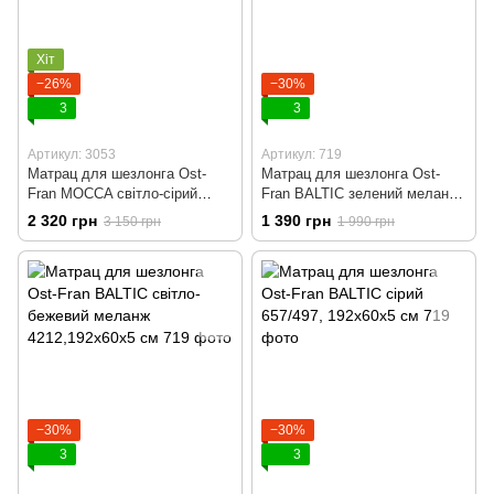
Хіт
−26%
−30%
3
3
Артикул: 3053
Артикул: 719
Матрац для шезлонга Ost-
Матрац для шезлонга Ost-
Fran MOCCA світло-сірий
Fran BALTIC зелений меланж
2649/2657, 192x60x8 см
4213, 192x60x5 см
2 320 грн
1 390 грн
3 150 грн
1 990 грн
−30%
−30%
3
3