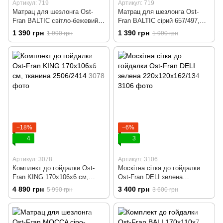
Артикул: 719
Артикул: 719
Матрац для шезлонга Ost-
Матрац для шезлонга Ost-
Fran BALTIC світло-бежевий
Fran BALTIC сірий 657/497,
меланж 4212,192x60x5 см
192x60x5 см
1 390 грн
1 390 грн
1 990 грн
1 990 грн
−18%
−6%
4
3
Артикул: 3078
Артикул: 3106
Комплект до гойдалки Ost-
Москітна сітка до гойдалки
Fran KING 170x106x6 см,
Ost-Fran DELI зелена
тканина 2506/2414
220х120х162/134
4 890 грн
3 400 грн
5 990 грн
3 600 грн