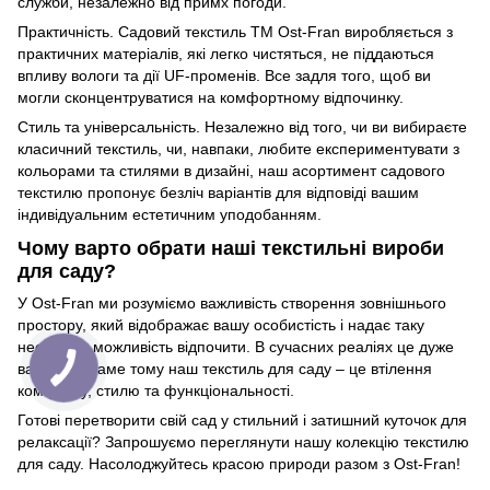
служби, незалежно від примх погоди.
Практичність. Садовий текстиль ТМ Ost-Fran виробляється з
практичних матеріалів, які легко чистяться, не піддаються
впливу вологи та дії UF-променів. Все задля того, щоб ви
могли сконцентруватися на комфортному відпочинку.
Стиль та універсальність. Незалежно від того, чи ви вибираєте
класичний текстиль, чи, навпаки, любите експериментувати з
кольорами та стилями в дизайні, наш асортимент садового
текстилю пропонує безліч варіантів для відповіді вашим
індивідуальним естетичним уподобанням.
Чому варто обрати наші текстильні вироби
для саду?
У Ost-Fran ми розуміємо важливість створення зовнішнього
простору, який відображає вашу особистість і надає таку
необхідну можливість відпочити. В сучасних реаліях це дуже
важливо. Саме тому наш текстиль для саду – це втілення
комфорту, стилю та функціональності.
Готові перетворити свій сад у стильний і затишний куточок для
релаксації? Запрошуємо переглянути нашу колекцію текстилю
для саду. Насолоджуйтесь красою природи разом з Ost-Fran!