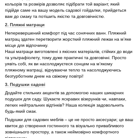
кольорів та розмірів дозволяє підібрати той варіант, який
підійде саме на вашу модель садової гойдалки, прийдеться
вам до смаку та потішить якістю та довговічністю.
2. Пляжні матраци
Неперевершений комфорт під час сонячних ванн. Пляжний
матрац здатен перетворити жорсткий пляжний лежак на м’яке
місце для відпочинку.
Наші матраци виготовлені з якісних матеріалів, стійких до води
та ультрафіолету, тому дуже практичні та довговічні. Просто
уявіть собі, як ви насолоджуєтеся сонцем на м’якому
пляжному матраці, відчуваючи тепло та насолоджуючись
безтурботним днем на свіжому повітрі!
3. Подушки садові
Додайте стильних акцентів за допомогою наших шикарних
подушок для саду. Шукаєте яскравих візерунків чи, навпаки,
легких нейтральних відтінків? Наша колекція задовольнить
будь-який смак.
Подушки для садових меблів – це не просто аксесуари; це ваш
квиток до створення гостинного та візуально привабливого
зовнішнього простору, а також неймовірно комфортного
відпочинку.