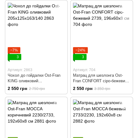
−7%
−24%
3
3
Артикул: 2863
Артикул: 704
Чохол до гойдалки Ost-Fran
Матрац для шезлонга Ost-
KING оливковий
Fran CONFORT сіро-бежевий
205х125х163/140
2739, 196x60x8 см
2 550 грн
2 550 грн
2 750 грн
3 350 грн