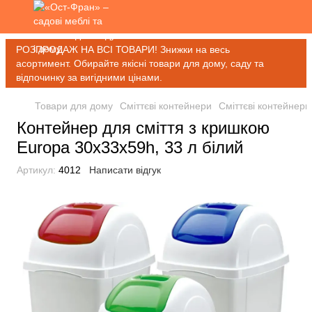
РОЗПРОДАЖ НА ВСІ ТОВАРИ! Знижки на весь
асортимент. Обирайте якісні товари для дому, саду та
відпочинку за вигідними цінами.
Товари для дому
Сміттєві контейнери
Сміттєві контейнер
Контейнер для сміття з кришкою
Europa 30x33x59h, 33 л білий
Артикул:
4012
Написати відгук