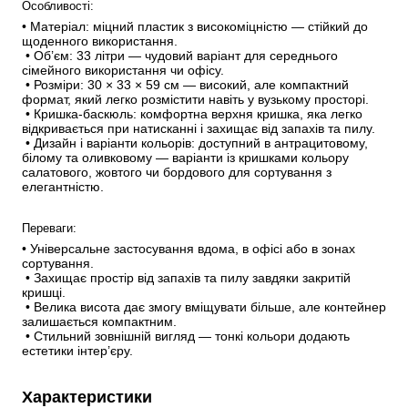
Особливості:
• Матеріал: міцний пластик з високоміцністю — стійкий до 
щоденного використання.
 • Об’єм: 33 літри — чудовий варіант для середнього 
сімейного використання чи офісу.
 • Розміри: 30 × 33 × 59 см — високий, але компактний 
формат, який легко розмістити навіть у вузькому просторі.
 • Кришка‑баскюль: комфортна верхня кришка, яка легко 
відкривається при натисканні і захищає від запахів та пилу.
 • Дизайн і варіанти кольорів: доступний в антрацитовому, 
білому та оливковому — варіанти із кришками кольору 
салатового, жовтого чи бордового для сортування з 
елегантністю.
Переваги:
• Універсальне застосування вдома, в офісі або в зонах 
сортування.
 • Захищає простір від запахів та пилу завдяки закритій 
кришці.
 • Велика висота дає змогу вміщувати більше, але контейнер 
залишається компактним.
 • Стильний зовнішній вигляд — тонкі кольори додають 
естетики інтер’єру.
Характеристики