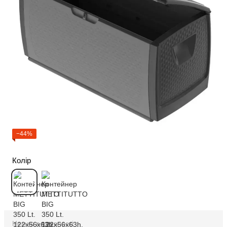
−44%
Колір
Немає в наявності