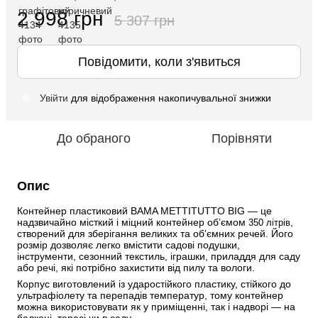
2 998 грн
5 307 грн
Повідомити, коли з'явиться
Увійти
для відображення накопичувальної знижки
%
До обраного
Порівняти
Опис
Контейнер пластиковий BAMA METTITUTTO BIG — це 
надзвичайно місткий і міцний контейнер об’ємом 
, 
350 літрів
створений для зберігання великих та об’ємних речей. Його 
розмір дозволяє легко вмістити садові подушки, 
інструменти, сезонний текстиль, іграшки, приладдя для саду 
або речі, які потрібно захистити від пилу та вологи.
Корпус виготовлений із ударостійкого пластику, стійкого до 
ультрафіолету та перепадів температур, тому контейнер 
можна використовувати як у приміщенні, так і надворі — на 