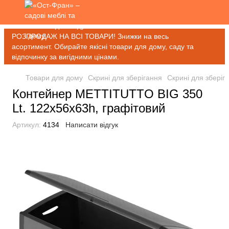
РОЗПРОДАЖ НА ВСІ ТОВАРИ! Знижки на весь
асортимент. Обирайте якісні товари для дому, саду та
відпочинку за вигідними цінами.
Товари для дому
Скрині для зберігання
Скрині для збері
Контейнер METTITUTTO BIG 350
Lt. 122x56x63h, графітовий
Артикул:
4134
Написати відгук