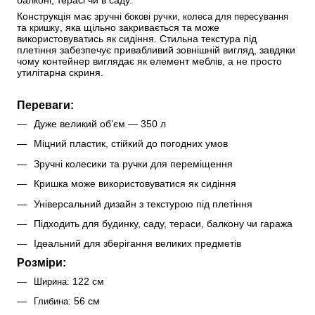
балконі, терасі чи в саду.
Конструкція має зручні 
, 
бокові ручки
колеса для пересування
та 
, яка щільно закривається та може 
кришку
використовуватись як сидіння. Стильна текстура під 
плетіння забезпечує привабливий зовнішній вигляд, завдяки 
чому контейнер виглядає як елемент меблів, а не просто 
утилітарна скриня.
Переваги:
Дуже великий об’єм — 350 л
Міцний пластик, стійкий до погодних умов
Зручні колесики та ручки для переміщення
Кришка може використовуватися як сидіння
Універсальний дизайн з текстурою під плетіння
Підходить для будинку, саду, тераси, балкону чи гаража
Ідеальний для зберігання великих предметів
Розміри:
 122 см
Ширина:
 56 см
Глибина: