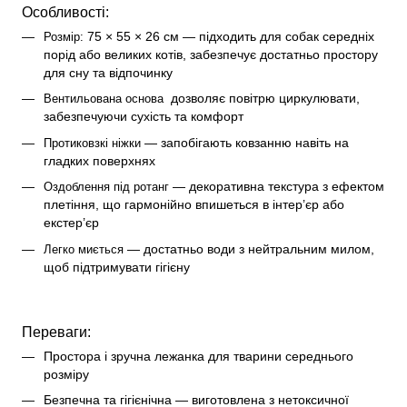
Особливості:
 75 × 55 × 26 см — підходить для собак середніх 
Розмір:
порід або великих котів, забезпечує достатньо простору 
для сну та відпочинку
 дозволяє повітрю циркулювати, 
Вентильована основа 
забезпечуючи сухість та комфорт
 — запобігають ковзанню навіть на 
Протиковзкі ніжки
гладких поверхнях
 — декоративна текстура з ефектом 
Оздоблення під ротанг
плетіння, що гармонійно впишеться в інтер’єр або 
екстер’єр
 — достатньо води з нейтральним милом, 
Легко миється
щоб підтримувати гігієну
Переваги:
Простора і зручна лежанка для тварини середнього 
розміру
Безпечна та гігієнічна — виготовлена з нетоксичної 