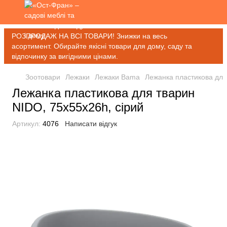
РОЗПРОДАЖ НА ВСІ ТОВАРИ! Знижки на весь
асортимент. Обирайте якісні товари для дому, саду та
відпочинку за вигідними цінами.
Зоотовари
Лежаки
Лежаки Bama
Лежанка пластикова для
Лежанка пластикова для тварин
NIDO, 75x55x26h, сірий
Артикул:
4076
Написати відгук