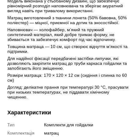
Модель виконана у стьобаному дизайні, що забезпечує 
рівномірний розподіл наповнювача та зберігає акуратний 
вигляд навіть при тривалому використанні.
Матрац виготовлений з тканини лонета (50% бавовна, 50% 
поліестер) — міцної, приємної на дотик та зносостійкої. 
Наповнювач — холофайбер, м’який та пружний 
синтетичний матеріал, який добре тримає форму, не 
збивається та забезпечує комфорт під час відпочинку. 
Товщина матраца — 10 см, що створює відчуття м’якості та 
підтримки.
Для надійної фіксації передбачені застібки-липучки, які 
дозволяють закріпити матрац до труби каркаса гойдалки та 
запобігають його зміщенню.
Розміри матраца: 170 × 120 × 12 см (сидіння і спинка по 60 
см)
Догляд: делікатне прання при температурі 30 °С, прасувати 
при низьких температурах, не піддавати хімічному 
чищенню.
Характеристики
Тип
Комплекти для гойдалки
Комплектація
матрац