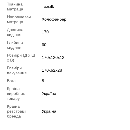
Тканина
Texsilk
матраца
Наповнювач
Холофайбер
матраца
Довжина
170
сидіння
Глибина
60
сидіння
Розміри (Д х Ш
170х120х12
х В)
Розміри
170х62х28
пакування
Вага
8
Країна-
виробник
Україна
товару
Країна
реєстрації
Україна
бренда