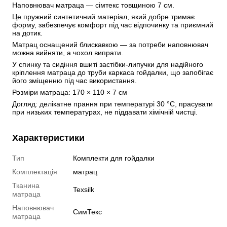
Наповнювач матраца — сімтекс товщиною 7 см. 
Це пружний синтетичний матеріал, який добре тримає 
форму, забезпечує комфорт під час відпочинку та приємний 
на дотик.
Матрац оснащений блискавкою — за потреби наповнювач 
можна вийняти, а чохол випрати.
У спинку та сидіння вшиті застібки-липучки для надійного 
кріплення матраца до труби каркаса гойдалки, що запобігає 
його зміщенню під час використання.
Розміри матраца: 170 × 110 × 7 см
Догляд: делікатне прання при температурі 30 °С, прасувати 
при низьких температурах, не піддавати хімічній чистці.
Характеристики
Тип
Комплекти для гойдалки
Комплектація
матрац
Тканина
Texsilk
матраца
Наповнювач
СимТекс
матраца