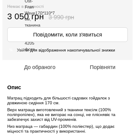
Немає в наявності
3 050 грн
3 990 грн
Повідомити, коли з'явиться
Увійти
для відображення накопичувальної знижки
%
До обраного
Порівняти
Опис
Матрац підходить для більшості садових гойдалок з 
довжиною сидіння 170 см.
Верх матраца виготовлений з тканини тексілк (100% 
поліпропілен), яка не вигорає на сонці, не пліснявіє та 
забезпечує захист від UV-променів. 
Низ матраца — габардин (100% поліестер), що додає 
міцності та практичності у використанні.