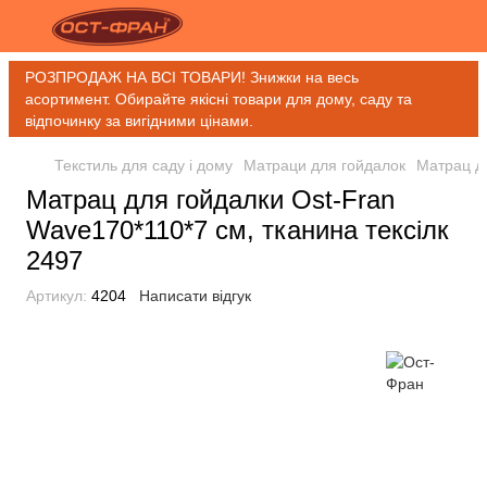
РОЗПРОДАЖ НА ВСІ ТОВАРИ! Знижки на весь
асортимент. Обирайте якісні товари для дому, саду та
відпочинку за вигідними цінами.
Текстиль для саду і дому
Матраци для гойдалок
Матрац дл
Матрац для гойдалки Ost-Fran
Wave170*110*7 см, тканина тексілк
2497
Артикул:
4204
Написати відгук