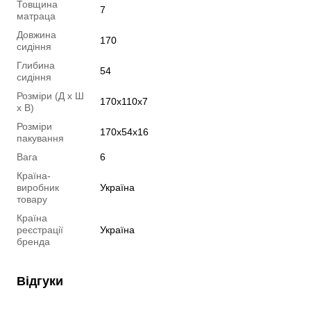
Товщина
7
матраца
Довжина
170
сидіння
Глибина
54
сидіння
Розміри (Д х Ш
170х110х7
х В)
Розміри
170x54x16
пакування
Вага
6
Країна-
виробник
Україна
товару
Країна
реєстрації
Україна
бренда
Відгуки