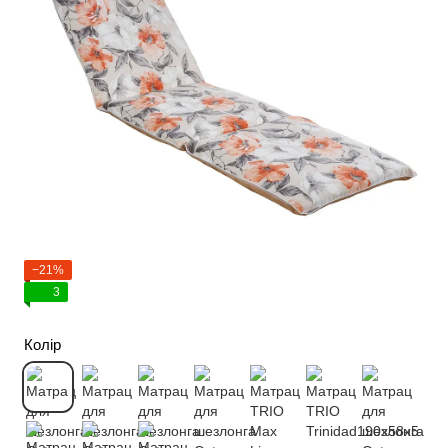
−21%
3
Колір