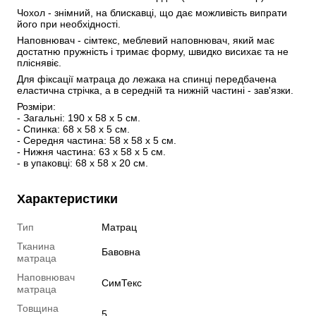
Чохол - знімний, на блискавці, що дає можливість випрати 
його при необхідності. 
Наповнювач - сімтекс, меблевий наповнювач, який має 
достатню пружність і тримає форму, швидко висихає та не 
пліснявіє.
Для фіксації матраца до лежака на спинці передбачена 
еластична стрічка, а в середній та нижній частині - зав'язки.
Розміри: 
- Загальні: 190 х 58 х 5 см.
- Спинка: 68 х 58 х 5 см.
- Середня частина: 58 х 58 х 5 см.
- Нижня частина: 63 х 58 х 5 см.
- в упаковці: 68 х 58 х 20 см.
Характеристики
Тип
Матрац
Тканина
Бавовна
матраца
Наповнювач
СимТекс
матраца
Товщина
5