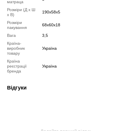
матраца
Розміри (Д х Ш
190x58x5
х В)
Розміри
68x60x18
пакування
Вага
3,5
Країна-
виробник
Україна
товару
Країна
реєстрації
Україна
бренда
Відгуки