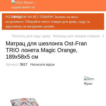
РОЗПРОДАЖ НА ВСІ ТОВАРИ! Знижки на весь
асортимент. Обирайте якісні товари для дому, саду та
відпочинку за вигідними цінами.
Текстиль для саду і дому
Матраци для лежаків пляжних
Ма
Матрац для шезлонга Ost-Fran
TRIO лонета Magic Orange,
189x58x5 см
Артикул:
3617
Написати відгук