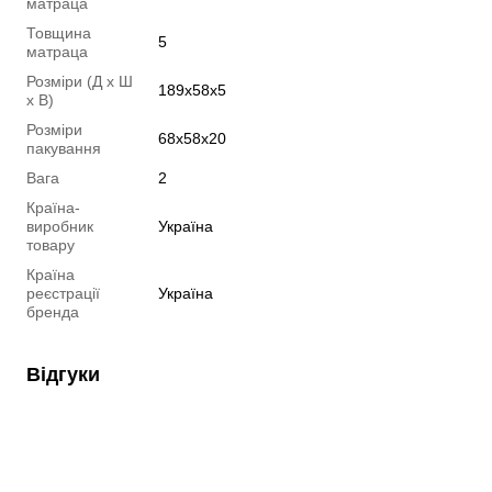
матраца
Товщина
5
матраца
Розміри (Д х Ш
189x58x5
х В)
Розміри
68x58x20
пакування
Вага
2
Країна-
виробник
Україна
товару
Країна
реєстрації
Україна
бренда
Відгуки