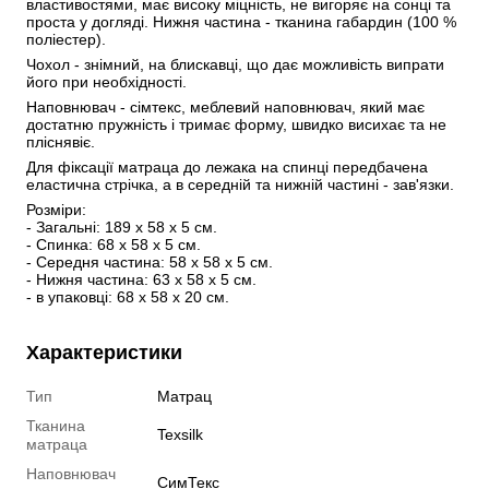
властивостями, має високу міцність, не вигоряє на сонці та 
проста у догляді. Нижня частина - тканина габардин (100 % 
поліестер). 
Чохол - знімний, на блискавці, що дає можливість випрати 
його при необхідності. 
Наповнювач - сімтекс, меблевий наповнювач, який має 
достатню пружність і тримає форму, швидко висихає та не 
пліснявіє.
Для фіксації матраца до лежака на спинці передбачена 
еластична стрічка, а в середній та нижній частині - зав'язки.
Розміри: 
- Загальні: 189 х 58 х 5 см.
- Спинка: 68 х 58 х 5 см.
- Середня частина: 58 х 58 х 5 см.
- Нижня частина: 63 х 58 х 5 см.
- в упаковці: 68 х 58 х 20 см.
Характеристики
Тип
Матрац
Тканина
Texsilk
матраца
Наповнювач
СимТекс