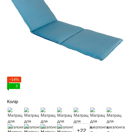
−14%
3
Колір
+22