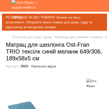
РОЗПРОДАЖ НА ВСІ ТОВАРИ! Знижки на весь
асортимент. Обирайте якісні товари для дому, саду та
відпочинку за вигідними цінами.
Текстиль для саду і дому
Матраци для лежаків пляжних
Ма
Матрац для шезлонга Ost-Fran
TRIO тексілк синій меланж 649/306,
189x58x5 см
Артикул:
3909
Написати відгук