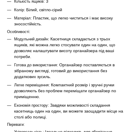
: 3
Кількість ящиків
: Білий, світло-сірий
Колір
: Пластик, що легко чиститься і має високу 
Матеріал
зносостійкість.
Особливості:
: Касетниця складається з трьох 
Модульний дизайн
ящиків, які можна легко стосувати один на один, що 
дозволяє налаштувати висоту органайзера під ваші 
потреби.
: Органайзер поставляється в 
Готова до використання
зібраному вигляді, готовий до використання без 
додаткових зусиль.
: Компактний розмір і зручні ручки 
Легке переміщення
дозволяють без проблем переміщати органайзер по 
приміщенню.
: Завдяки можливості складання 
Економія простору
касетниць один на один, ви можете заощадити місце на 
столі або полиці.
Переваги:
: Ідеально підходить для зберігання 
Універсальність