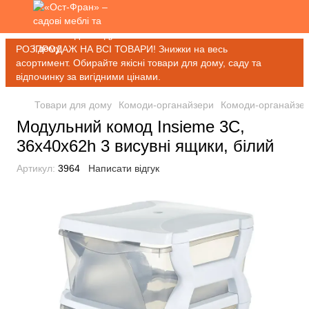
РОЗПРОДАЖ НА ВСІ ТОВАРИ! Знижки на весь
асортимент. Обирайте якісні товари для дому, саду та
відпочинку за вигідними цінами.
Товари для дому
Комоди-органайзери
Комоди-органайзе
Модульний комод Insieme 3C,
36x40x62h 3 висувні ящики, білий
Артикул:
3964
Написати відгук