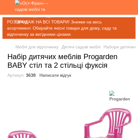
РОЗПРОДАЖ НА ВСІ ТОВАРИ! Знижки на весь
асортимент. Обирайте якісні товари для дому, саду та
відпочинку за вигідними цінами.
Меблі для відпочинку
Дитячі садові меблі
Набори дитячих 
Набір дитячих меблів Progarden
BABY стіл та 2 стільці фуксія
Артикул:
3638
Написати відгук