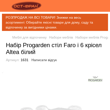
РОЗПРОДАЖ НА ВСІ ТОВАРИ! Знижки на весь
асортимент. Обирайте якісні товари для дому, саду та
відпочинку за вигідними цінами.
Меблі для відпочинку
Набори меблів
Набори меблів Proga
Набір Progarden стіл Faro і 6 крісел
Altea білий
Артикул:
1631
Написати відгук