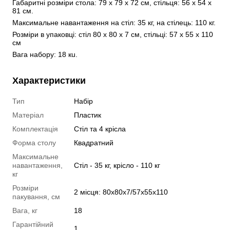
Габаритні розміри стола: 79 x 79 х 72 см, стільця: 56 х 54 х 
81 см.
Максимальне навантаження на стіл: 35 кг, на стілець: 110 кг.
Розміри в упаковці: стіл 80 х 80 х 7 см, стільці: 57 х 55 х 110 
см
Вага набору: 18 кu.
Характеристики
Тип
Набір
Матеріал
Пластик
Комплектація
Стіл та 4 крісла
Форма столу
Квадратний
Максимальне
навантаження,
Стіл - 35 кг, крісло - 110 кг
кг
Розміри
2 місця: 80x80x7/57x55x110
пакування, см
Вага, кг
18
Гарантійний
1