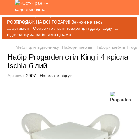
РОЗПРОДАЖ НА ВСІ ТОВАРИ! Знижки на весь
асортимент. Обирайте якісні товари для дому, саду та
відпочинку за вигідними цінами.
Меблі для відпочинку
Набори меблів
Набори меблів Proga
Набір Progarden стіл King і 4 крісла
Ischia білий
Артикул:
2907
Написати відгук