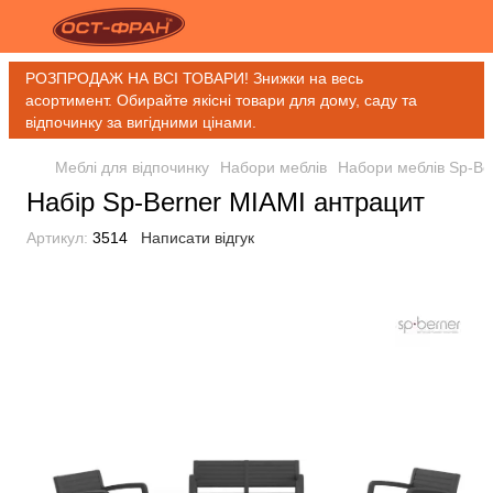
РОЗПРОДАЖ НА ВСІ ТОВАРИ! Знижки на весь
асортимент. Обирайте якісні товари для дому, саду та
відпочинку за вигідними цінами.
Меблі для відпочинку
Набори меблів
Набори меблів Sp-Be
Набір Sp-Berner MIAMI антрацит
Артикул:
3514
Написати відгук