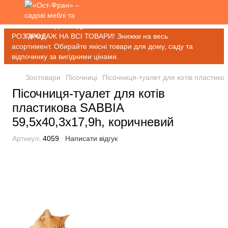
РОЗПРОДАЖ НА ВСІ ТОВАРИ! Знижки на весь
асортимент. Обирайте якісні товари для дому, саду та
відпочинку за вигідними цінами.
Зоотовари
Пісочниці
Пісочниця-туалет для котів пластико
Пісочниця-туалет для котів
пластикова SABBIA
59,5x40,3x17,9h, коричневий
Артикул:
4059
Написати відгук