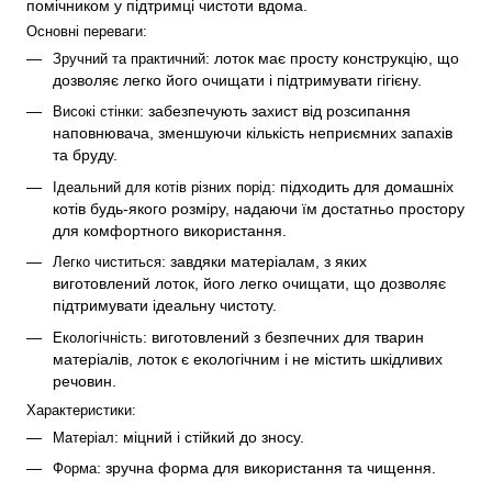
помічником у підтримці чистоти вдома.
Основні переваги:
: лоток має просту конструкцію, що 
Зручний та практичний
дозволяє легко його очищати і підтримувати гігієну.
: забезпечують захист від розсипання 
Високі стінки
наповнювача, зменшуючи кількість неприємних запахів 
та бруду.
: підходить для домашніх 
Ідеальний для котів різних порід
котів будь-якого розміру, надаючи їм достатньо простору 
для комфортного використання.
: завдяки матеріалам, з яких 
Легко чиститься
виготовлений лоток, його легко очищати, що дозволяє 
підтримувати ідеальну чистоту.
: виготовлений з безпечних для тварин 
Екологічність
матеріалів, лоток є екологічним і не містить шкідливих 
речовин.
Характеристики:
: міцний і стійкий до зносу.
Матеріал
: зручна форма для використання та чищення.
Форма