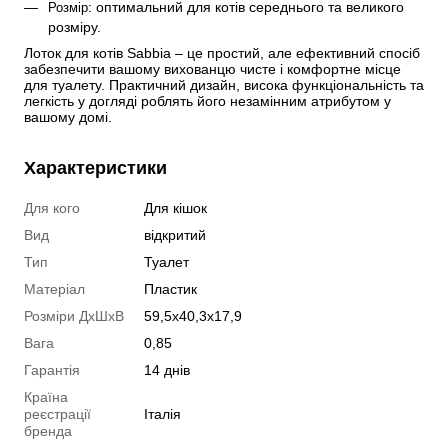
: оптимальний для котів середнього та великого 
Розмір
розміру.
Лоток для котів Sabbia – це простий, але ефективний спосіб 
забезпечити вашому вихованцю чисте і комфортне місце 
для туалету. Практичний дизайн, висока функціональність та 
легкість у догляді роблять його незамінним атрибутом у 
вашому домі.
Характеристики
Для кого
Для кішок
Вид
відкритий
Тип
Туалет
Матеріал
Пластик
Розміри ДхШхВ
59,5x40,3x17,9
Вага
0,85
Гарантія
14 днів
Країна
реєстрації
Італія
бренда