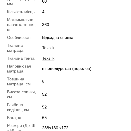
60
мм
Кількість місць
4
Максимальне
навантаження,
360
кг
Особливості
Відкидна спинка
Тканина
Texsilk
матраца
Тканина тента
Texsilk
Наповнювач
пінополіуретан (поролон)
матраца
Товщина
6
матраца, см
Висота спинки,
52
см
Глибина
52
сидіння, см
Вага, кг
65
Розміри (Д х Ш
238х130 х172
х В), см