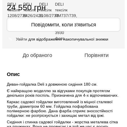
24 550 грн
Повідомити, коли з'явиться
Увійти
для відображення накопичувальної знижки
%
До обраного
Порівняти
Опис
Диван-гойдалка Deli з довжиною сидіння 180 см.
Є найкращою моделлю за відгуками покупців протягом 
декількох років поспіль. Призначена для 4-х відпочиваючих. 
Каркас садової гойдалки виготовлений із міцної сталевої 
труби, діаметром 60 мм. Гойдалка пофарбована 
полімерною фарбою. Дана фарба сприяє зносостійкості 
гойдалки: не розтріскується і захищає метал від іржі. 
Сидіння і спинка садової гойдалки - жорстка металева сітка 
на пружинах. Вона не провисає і в той же час є досить 