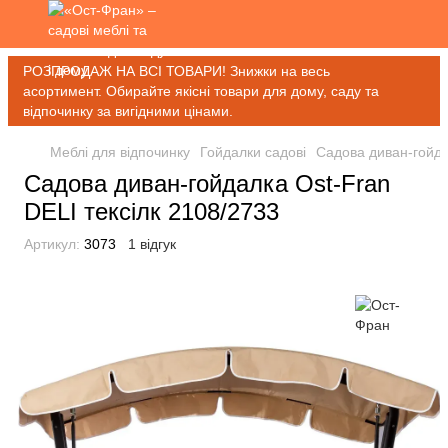
РОЗПРОДАЖ НА ВСІ ТОВАРИ! Знижки на весь
асортимент. Обирайте якісні товари для дому, саду та
відпочинку за вигідними цінами.
Меблі для відпочинку
Гойдалки садові
Садова диван-гойда
Садова диван-гойдалка Ost-Fran
DELI тексілк 2108/2733
Артикул:
3073
1 відгук