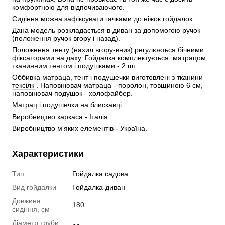
комфортною для відпочиваючого. 
Сидіння можна зафіксувати гачками до ніжок гойдалок. 
Дана модель розкладається в диван за допомогою ручок 
(положення ручок вгору і назад). 
Положення тенту (нахил вгору-вниз) регулюється бічними 
фіксаторами на даху. Гойдалка комплектується: матрацом, 
тканинним тентом і подушками - 2 шт . 
Оббивка матраца, тент і подушечки виготовлені з тканини 
тексілк 
.
 Наповнювач матраца - поролон, товщиною 6 см, 
наповнювач подушок - холофайбер. 
Матрац і подушечки на блискавці.
Виробництво каркаса - Італія.
Виробництво м'яких елементів - Україна.
Характеристики
Тип
Гойдалка садова
Вид гойдалки
Гойдалка-диван
Довжина
180
сидіння, см
Діаметр труби,