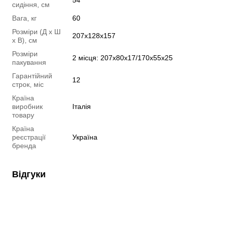
54
сидіння, см
Вага, кг
60
Розміри (Д х Ш
207х128х157
х В), см
Розміри
2 місця: 207x80x17/170x55x25
пакування
Гарантійний
12
строк, міс
Країна
виробник
Італія
товару
Країна
реєстрації
Україна
бренда
Відгуки