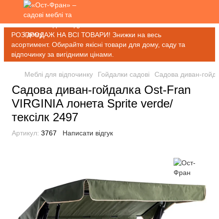
РОЗПРОДАЖ НА ВСІ ТОВАРИ! Знижки на весь
асортимент. Обирайте якісні товари для дому, саду та
відпочинку за вигідними цінами.
Меблі для відпочинку
Гойдалки садові
Садова диван-гойдал
Садова диван-гойдалка Ost-Fran
VIRGINIA лонета Sprite verde/
тексілк 2497
Артикул:
3767
Написати відгук