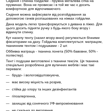
Сидіння і спинка гойдалки - пружна металева сітка на 
пружинах. Вона не провисає і в той же час є досить 
комфортною для відпочиваючого. 
Сидіння можна зафіксувати від розгойдування за 
допомогою гачків розташованих на ніжках гойдалки. 
Дана модель легко трансформується з дивана в ліжко. Для 
цього досить підняти ручку з будь-якого боку вгору і 
відкинути спинку. 
Кут нахилу тенту (нахил вгору-вниз) регулюється бічними 
фіксаторами на даху. Гойдалка комплектується: матрацом, 
тканинним тентом і подушками - 2 шт. 
Оббивка матраца - тканина лонета (50% бавовни, 50% - 
поліестер).
Тент і подушки виготовлені з тканини тексілк. Ця тканина 
спеціально розроблена для вуличних меблів і має такі 
переваги:
брудо- і вологовідштовхуюча,
має високу міцність на розрив,
стійка до хлору та інших дезінфектантів
гіпоалергенна,
захищає від сонячного УФ-випромінювання
не схильна до вигоряння