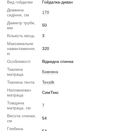
Вид гойдалки
Гойдалка-диван
Довжина
170
сидіння, см
Діаметр труби,
50
мм
Кількість місць
3
Максимальне
навантаження,
320
кг
Особливості
Відкидна спинка
Тканина
Бавовна
матраца
Тканина тента
Texsilk
Наповнювач
СимТекс
матраца
Товщина
7
матраца, см
Висота спинки,
54
см
Глибина