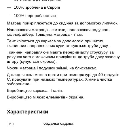
100% зроблена в Європі
100% переробляється.
Матрац прикріплюється до сидіння за допомогою липучок. 
Наповнювач матраца - сімтекс, наповнювач подушок - 
холлофайбер. Товщина матраца - 7 см. 
Тент кріпиться до каркаса за допомогою пришитих 
тканинних направляючих куди втягуються труби даху. 
Тканинні направляючі мають переривчасту структуру, за 
рахунок чого є можливим прикріпити до труби даху захисну 
штору (купується окремо). 
Чохли матраца і подушок знімні, на блискавках. 
Догляд: чохол можна прати при температурі до 40 градусів 
С, прасувати при низьких температурах. Хімічна чистка 
заборонена. 
Виробництво каркаса - Італія.
Виробництво м'яких елементів - Україна.
Характеристики
Тип
Гойдалка садова