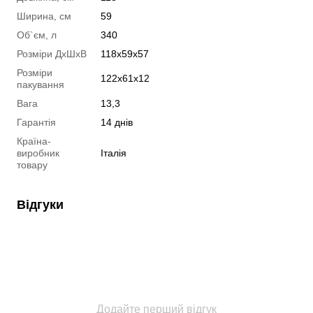
Ширина, см
59
Об`єм, л
340
Розміри ДxШxВ
118x59x57
Розміри
122x61x12
пакування
Вага
13,3
Гарантія
14 днів
Країна-
виробник
Італія
товару
Відгуки
Додайте перший відгук