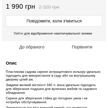
1 990 грн
2 320 грн
Повідомити, коли з'явиться
Увійти
для відображення накопичувальної знижки
%
До обраного
Порівняти
Опис
Пластикова садова скриня антрацитового кольору ідеально 
підходить для використання в саду або на внутрішньому 
дворику цілий рік. 
Завдяки великій місткості 340 л. вона ідеально підходить 
для зберігання подушок для вуличних меблів та садового 
обладнання. 
Скриня для зберігання стійка до погодних умов і не 
потребує обслуговування.
Замикається (на ваш власний замок), що полегшує 