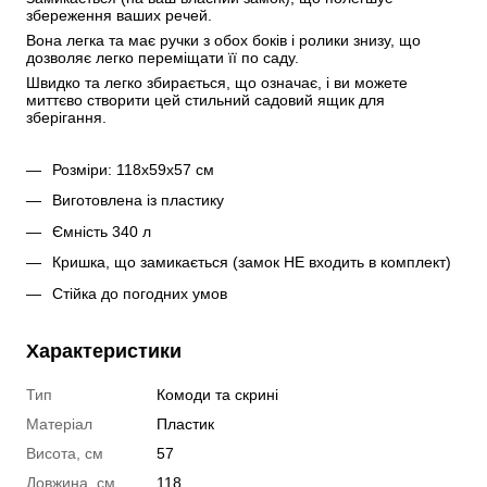
збереження ваших речей.
Вона легка та має ручки з обох боків і ролики знизу, що 
дозволяє легко переміщати її по саду.
Швидко та легко збирається, що означає, і ви можете 
миттєво створити цей стильний садовий ящик для 
зберігання.
Розміри: 118x59x57 см
Виготовлена із пластику
Ємність 340 л
Кришка, що замикається (замок НЕ входить в комплект)
Стійка до погодних умов
Характеристики
Тип
Комоди та скрині
Матеріал
Пластик
Висота, см
57
Довжина, см
118