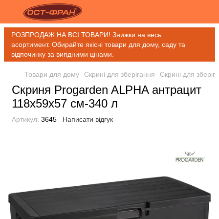
РОЗПРОДАЖ НА ВСІ ТОВАРИ! Знижки на весь
асортимент. Обирайте якісні товари для дому, саду та
відпочинку за вигідними цінами.
Товари для дому
Скрині для зберігання
Скрині для зберіг
Скриня Progarden ALPHA антрацит
118x59x57 см-340 л
Артикул:
3645
Написати відгук