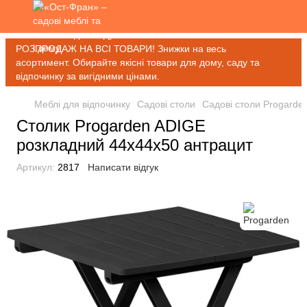
РОЗПРОДАЖ НА ВСІ ТОВАРИ! Знижки на весь
асортимент. Обирайте якісні товари для дому, саду та
відпочинку за вигідними цінами.
Меблі для відпочинку
Садові столи
Садові столи Progarde
Столик Progarden ADIGE
розкладний 44x44x50 антрацит
Артикул:
2817
Написати відгук