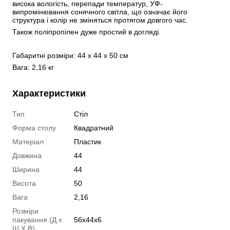
висока вологість, перепади температур, УФ-
випромінювання сонячного світла, що означає його 
структура і колір не зміняться протягом довгого час. 
Також поліпропілен дуже простий в догляді.
Габаритні розміри: 44 х 44 х 50 см
Вага: 2,16 кг
Характеристики
Тип
Стіл
Форма столу
Квадратний
Матеріал
Пластик
Довжина
44
Ширина
44
Висота
50
Вага
2,16
Розміри
пакування (Д х
56х44х6
Ш Х В)