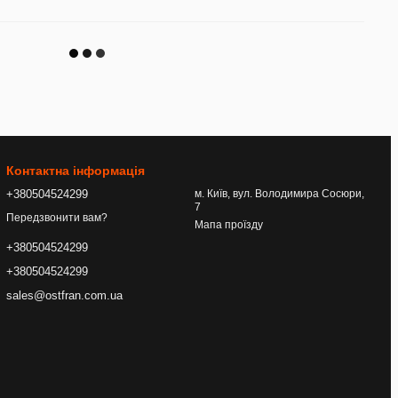
Контактна інформація
+380504524299
м. Київ, вул. Володимира Сосюри,
7
Передзвонити вам?
Мапа проїзду
+380504524299
+380504524299
sales@ostfran.com.ua