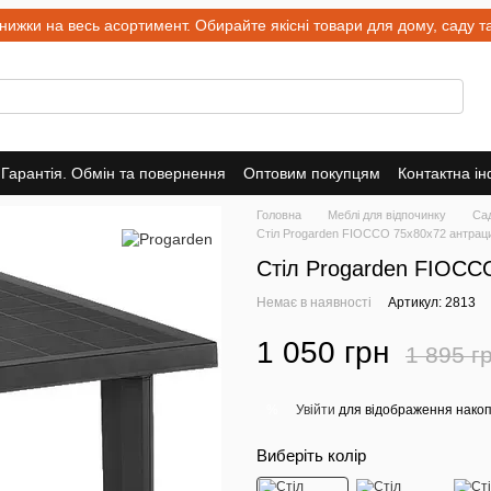
и на весь асортимент. Обирайте якісні товари для дому, саду та 
Гарантія. Обмін та повернення
Оптовим покупцям
Контактна і
Головна
Меблі для відпочинку
Сад
Стіл Progarden FIOCCO 75x80x72 антрац
Стіл Progarden FIOCC
Немає в наявності
Артикул: 2813
1 050 грн
1 895 г
Увійти
для відображення накоп
%
Виберіть колір