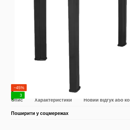
−45%
3
Опис
Характеристики
Новий відгук або к
Поширити у соцмережах