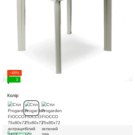
−45%
3
Колір
В наявності