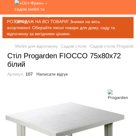
РОЗПРОДАЖ НА ВСІ ТОВАРИ! Знижки на весь
асортимент. Обирайте якісні товари для дому, саду та
відпочинку за вигідними цінами.
Меблі для відпочинку
Садові столи
Садові столи Progarde
Стіл Progarden FIOCCO 75x80x72
білий
Артикул:
107
Написати відгук