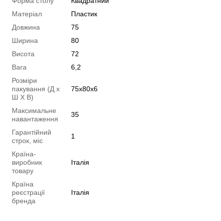
Форма столу
Квадратний
Матеріал
Пластик
Довжина
75
Ширина
80
Висота
72
Вага
6,2
Розміри
пакування (Д х
75х80х6
Ш Х В)
Максимальне
35
навантаження
Гарантійний
1
строк, міс
Країна-
виробник
Італія
товару
Країна
реєстрації
Італія
бренда