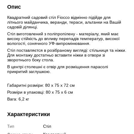
Опис
Квадратний садовий стіл Fiocco відмінно підійде для 
літнього майданчика, веранди, тераси, альтанки на Вашій 
садовій ділянці.
Стіл виготовлений з поліпропілену - матеріалу, який має 
високу стійкість до впливу перепадів температур, високої 
вологості, сонячного УФ-випромінювання.
Стіл поставляєтся в розібраному вигляді: стільниця та ніжки. 
Для монтажу достатньо вставити ніжки в отвори зі 
зворотнього боку стола.
В центрі столешні є отвір для розміщення парасолі 
прикритий заглушкою.
Габаритні розміри: 80 х 75 х 72 см
Розміри в упаковці: 80 х 75 х 6 см
Вага: 6,2 кг
Характеристики
Тип
Стіл