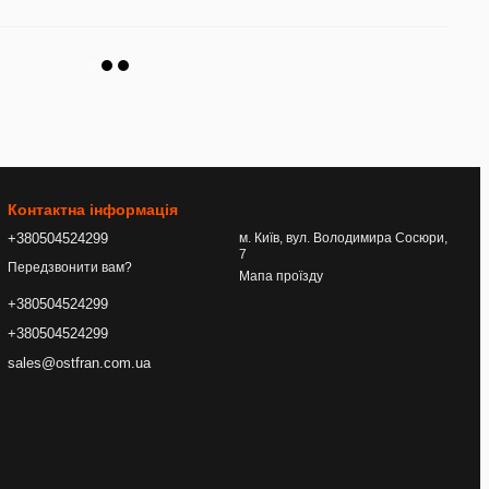
Контактна інформація
+380504524299
м. Київ, вул. Володимира Сосюри,
7
Передзвонити вам?
Мапа проїзду
+380504524299
+380504524299
sales@ostfran.com.ua