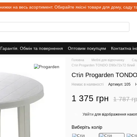
и на весь асортимент. Обирайте якісні товари для дому, саду та 
Гарантія. Обмін та повернення
Оптовим покупцям
Контактна і
Головна
Меблі для відпочинку
Сад
Стіл Progarden TONDO D90x72x72 білий
Стіл Progarden TONDO
Немає в наявності
Артикул: 105
Н
1 375 грн
1 787 г
Увійти
для відображення накоп
%
Виберіть колір