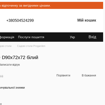
відпочинку за вигідними цінами.
Мій кошик
+380504524299
Вхід
нформація
Послуги пошиття
Укр
ові столи
Садові столи Progarden
 D90x72x72 білий
аписати відгук
рн
Порівняти
В бажання
ичувальної знижки