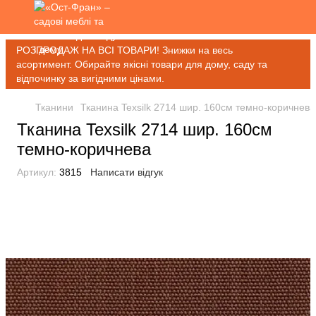
РОЗПРОДАЖ НА ВСІ ТОВАРИ! Знижки на весь
асортимент. Обирайте якісні товари для дому, саду та
відпочинку за вигідними цінами.
Тканини
Тканина Texsilk 2714 шир. 160см темно-коричнева
Тканина Texsilk 2714 шир. 160см
темно-коричнева
Артикул:
3815
Написати відгук