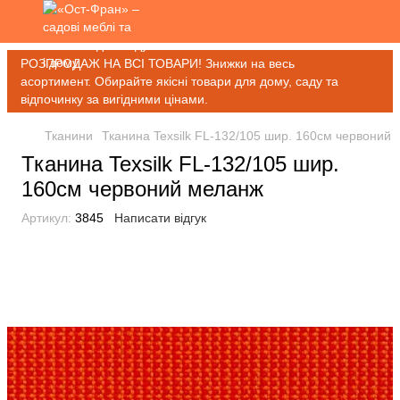
РОЗПРОДАЖ НА ВСІ ТОВАРИ! Знижки на весь
асортимент. Обирайте якісні товари для дому, саду та
відпочинку за вигідними цінами.
Тканини
Тканина Texsilk FL-132/105 шир. 160см червоний
Тканина Texsilk FL-132/105 шир.
160см червоний меланж
Артикул:
3845
Написати відгук