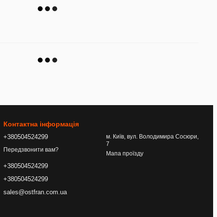
Контактна інформація
+380504524299
м. Київ, вул. Володимира Сосюри,
7
Передзвонити вам?
Мапа проїзду
+380504524299
+380504524299
sales@ostfran.com.ua