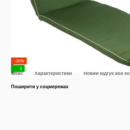
−30%
3
Опис
Характеристики
Новий відгук або к
Поширити у соцмережах