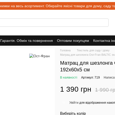
и на весь асортимент. Обирайте якісні товари для дому, саду та 
Гарантія. Обмін та повернення
Оптовим покупцям
Контактна і
Головна
Текстиль для саду і дому
Матрац для шезлонга Ost-Fran BALTIC зе
Матрац для шезлонга 
192x60x5 см
В наявності
Артикул: 719
Написат
1 390 грн
1 990 г
Увійти
для відображення накоп
%
Виберіть колір