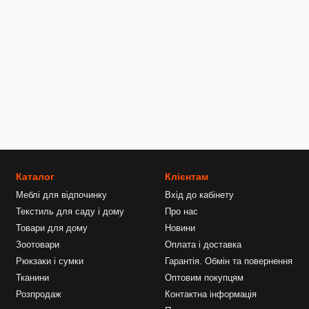
Каталог
Клієнтам
Меблі для відпочинку
Вхід до кабінету
Текстиль для саду і дому
Про нас
Товари для дому
Новини
Зоотовари
Оплата і доставка
Рюкзаки і сумки
Гарантія. Обмін та повернення
Тканини
Оптовим покупцям
Розпродаж
Контактна інформація