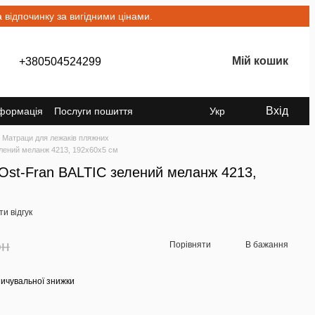
відпочинку за вигідними цінами.
Мій кошик
+380504524299
Вхід
нформація
Послуги пошиття
Укр
Матраци для лежаків пляжних
лений меланж 4213, 192x60x5 см
Ost-Fran BALTIC зелений меланж 4213,
и відгук
рн
Порівняти
В бажання
ичувальної знижки