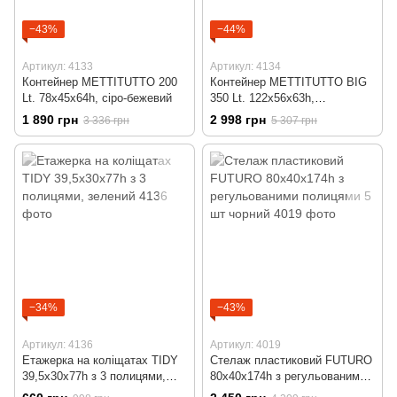
−43%
−44%
Артикул: 4133
Артикул: 4134
Контейнер METTITUTTO 200
Контейнер METTITUTTO BIG
Lt. 78x45x64h, сіро-бежевий
350 Lt. 122x56x63h,
графітовий
1 890 грн
2 998 грн
3 336 грн
5 307 грн
−34%
−43%
Артикул: 4136
Артикул: 4019
Етажерка на коліщатах TIDY
Стелаж пластиковий FUTURO
39,5x30x77h з 3 полицями,
80x40x174h з регульованими
зелений
полицями 5 шт чорний